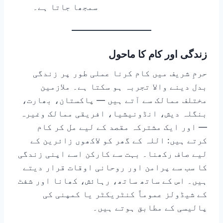
سمجھا جاتا ہے۔
زندگی اور کام کا ماحول
حرمِ شریف میں کام کرنا عملی طور پر زندگی
بدل دینے والا تجربہ ہو سکتا ہے۔ ملازمین
مختلف ممالک سے آتے ہیں — پاکستان، بھارت،
بنگلہ دیش، انڈونیشیا، افریقی ممالک وغیرہ
— اور ایک مشترکہ مقصد کے لیے مل کر کام
کرتے ہیں: اللہ کے گھر کو لاکھوں زائرین کے
لیے صاف رکھنا۔ بہت سے کارکن اسے اپنی زندگی
کا سب سے پرامن اور روحانی اوقات قرار دیتے
ہیں۔ اس کے ساتھ ساتھ، رہائش، کھانا اور شفٹ
کے شیڈولز عموماً کنٹریکٹر یا کمپنی کی
پالیسی کے مطابق ہوتے ہیں۔