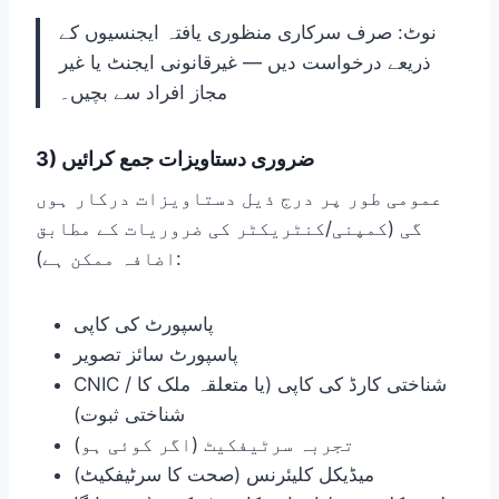
نوٹ: صرف سرکاری منظوری یافتہ ایجنسیوں کے
ذریعے درخواست دیں — غیرقانونی ایجنٹ یا غیر
مجاز افراد سے بچیں۔
3) ضروری دستاویزات جمع کرائیں
عمومی طور پر درج ذیل دستاویزات درکار ہوں
گی (کمپنی/کنٹریکٹر کی ضروریات کے مطابق
اضافہ ممکن ہے):
پاسپورٹ کی کاپی
پاسپورٹ سائز تصویر
CNIC / شناختی کارڈ کی کاپی (یا متعلقہ ملک کا
شناختی ثبوت)
تجربہ سرٹیفکیٹ (اگر کوئی ہو)
میڈیکل کلیئرنس (صحت کا سرٹیفکیٹ)