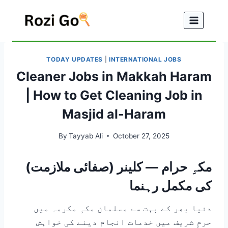
Skip
to
content
TODAY UPDATES
|
INTERNATIONAL JOBS
Cleaner Jobs in Makkah Haram
| How to Get Cleaning Job in
Masjid al-Haram
By
Tayyab Ali
October 27, 2025
مکہِ حرام — کلینر (صفائی ملازمت)
کی مکمل رہنما
دنیا بھر کے بہت سے مسلمان مکہِ مکرمہ میں
حرمِ شریف میں خدمات انجام دینے کی خواہش