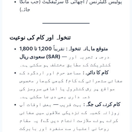
پولیس کلیئرنس / اچھائی کا سرٹیفکیٹ (جب مانگا
جائے)
تنخواہ اور کام کی نوعیت
متوقع ماہانہ تنخواہ:
تقریباً
1,200 تا 1,800
— درجہ، تجربہ اور
سعودی ریال (SAR)
کنٹریکٹ کے مطابق مختلف ہو سکتی ہے۔
کام کا دائرہ:
مساجدِ حرم اور اردگرد کے
صفائی ستھرائی کے کام؛ کبھی کبھار مخصوص
مواقع پر رش کنٹرول یا اضافی سروسز کی
ذمہ داری بھی دی جا سکتی ہے۔
کام کرنے کی جگہ:
بہت قریب — بعض اوقات آپ
روزانہ کعبہ کے نزدیکی علاقوں میں صفائی
کرتے ہوئے ملازمت انجام دیں گے؛ یہ مقام
روحانی اعتبار سے منفرد اور بابرکت