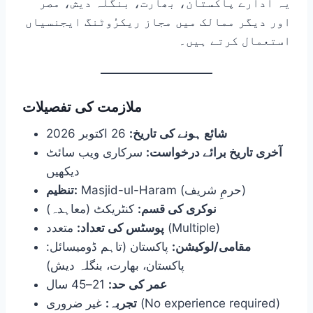
یہ ادارے پاکستان، بھارت، بنگلہ دیش، مصر
اور دیگر ممالک میں مجاز ریکرُوٹنگ ایجنسیاں
استعمال کرتے ہیں۔
ملازمت کی تفصیلات
شائع ہونے کی تاریخ:
26 اکتوبر 2026
آخری تاریخ برائے درخواست:
سرکاری ویب سائٹ
دیکھیں
Masjid-ul-Haram (حرمِ شریف)
تنظیم:
نوکری کی قسم:
کنٹریکٹ (معاہدہ)
متعدد (Multiple)
پوسٹس کی تعداد:
مقامی/لوکیشن:
پاکستان (تاہم ڈومیسائل:
پاکستان، بھارت، بنگلہ دیش)
عمر کی حد:
21–45 سال
غیر ضروری (No experience required)
تجربہ: