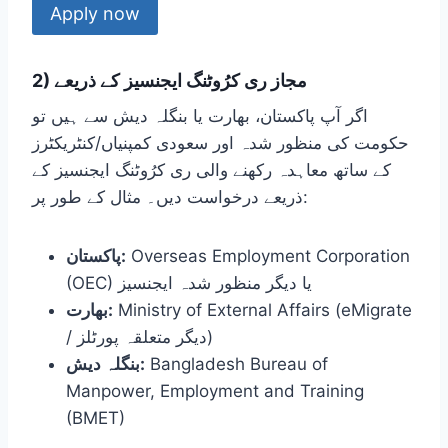
Apply now
2) مجاز ری کرُوٹنگ ایجنسیز کے ذریعے
اگر آپ پاکستان، بھارت یا بنگلہ دیش سے ہیں تو
حکومت کی منظور شدہ اور سعودی کمپنیاں/کنٹریکٹرز
کے ساتھ معاہدہ رکھنے والی ری کرُوٹنگ ایجنسیز کے
ذریعے درخواست دیں۔ مثال کے طور پر:
Overseas Employment Corporation
پاکستان:
(OEC) یا دیگر منظور شدہ ایجنسیز
Ministry of External Affairs (eMigrate
بھارت:
/ دیگر متعلقہ پورٹلز)
Bangladesh Bureau of
بنگلہ دیش:
Manpower, Employment and Training
(BMET)