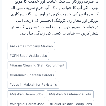
نہ صرف روزگار ہے بلکہ عبادت اور خدمت کا موقع
بھی۔ اگر آپ کا خواب ہے کہ آپ حرمِ شریف میں اللہ
کے مہمانوں کی خدمت کریں تو اوپر دیے گئے سرکاری
پورٹلز اور مجاز ری کرُوٹنگ ایجنسیز کے ذریعے اپنی
درخواست ضرور دیں۔ یہ معلومات دوسروں کے ساتھ
شیئر کریں — شاید یہ کسی کی زندگی بدل دے۔
Post
#
Al Zama Company Makkah
Tags:
#
GPH Saudi Arabia Jobs
#
Haram Cleaning Staff Recruitment
#
Haramain Sharifain Careers
#
Jobs in Makkah for Pakistanis
#
Makkah Haram Jobs
#
Makkah Maintenance Jobs
#
Masjid al Haram Jobs
#
Saudi Binladin Group Jobs