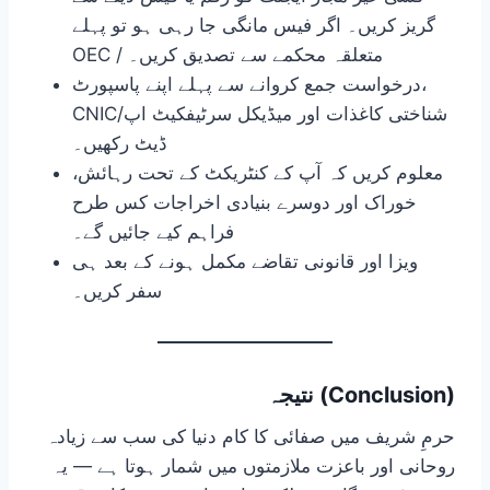
گریز کریں۔ اگر فیس مانگی جا رہی ہو تو پہلے
OEC / متعلقہ محکمے سے تصدیق کریں۔
درخواست جمع کروانے سے پہلے اپنے پاسپورٹ،
CNIC/شناختی کاغذات اور میڈیکل سرٹیفکیٹ اپ
ڈیٹ رکھیں۔
معلوم کریں کہ آپ کے کنٹریکٹ کے تحت رہائش،
خوراک اور دوسرے بنیادی اخراجات کس طرح
فراہم کیے جائیں گے۔
ویزا اور قانونی تقاضے مکمل ہونے کے بعد ہی
سفر کریں۔
نتیجہ (Conclusion)
حرمِ شریف میں صفائی کا کام دنیا کی سب سے زیادہ
روحانی اور باعزت ملازمتوں میں شمار ہوتا ہے — یہ