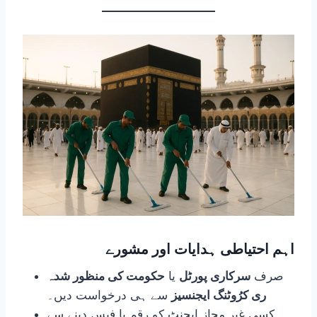
اہم احتیاطی ہدایات اور مشورے
صرف
سرکاری پورٹل
یا
حکومت کی منظور شدہ
ری کرُوٹنگ ایجنسیز
سے ہی درخواست دیں۔
کسی غیر مجاز ایجنٹ کو رقم یا فیس دینے سے