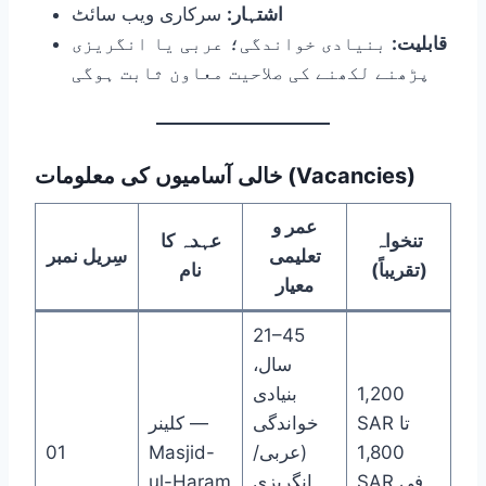
اشتہار:
سرکاری ویب سائٹ
قابلیت:
بنیادی خواندگی؛ عربی یا انگریزی
پڑھنے لکھنے کی صلاحیت معاون ثابت ہوگی
خالی آسامیوں کی معلومات (Vacancies)
عمر و
تنخواہ
عہدہ کا
تعلیمی
سِریل نمبر
(تقریباً)
نام
معیار
21–45
سال،
1,200
بنیادی
SAR تا
خواندگی
کلینر —
1,800
(عربی/
Masjid-
01
SAR فی
انگریزی
ul-Haram