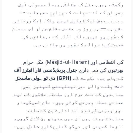
رکھتے ہیں، حتیٰ کہ صفائی جیسا معمولی فرض
بھی ان کے لئے عبادت کے برابر سمجھا جاتا
ہے۔ یہ محض ایک نوکری نہیں بلکہ ایک روحانی
مشن ہے — ہر روز وہ مقدس مقام جہاں آپ مہمان
کے طور پر نہیں بلکہ اللہ کے مہمانوں کی
خدمت کرنے والے کے طور پر جاتے ہیں۔
مکہِ حرام (Masjid-ul-Haram) کی انتظامی اور
بھرتیوں کی ذمہ داری
جنرل پریذیڈنسی فار افیئرز آف
کے پاس ہے۔ حکومت کے
دی ٹو ہولی ماسجز (GPH)
تحت چلنے والی نجی مینٹیننس کمپنیز بھی
معاہدوں کے تحت حرم اور ملحقہ علاقوں کے لیے
صفائی عملہ بھرتی کرتی ہیں۔ عام ٹھیکیدار
اور بھرتی کرنے والے ادارے جن کے ساتھ
معاہدے ہوتے ہیں ان میں سعودی بن لادن گروپ،
الزما کمپنی اور دیگر کنٹریکٹرز شامل ہیں۔