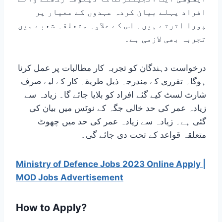
افراد پہلے بیان کردہ عہدوں کے معیار پر
پورا اترتے ہیں۔ اس کے علاوہ متعلقہ شعبے میں
تجربہ بھی لازمی ہے۔
درخواست دہندگان کو تجربہ کار مطالبات پر عمل کرنا
ہوگا۔ تقرری کے مندرجہ ذیل طریقہ کار کے لیے صرف
شارٹ لسٹ کیے گئے افراد کو بلایا جائے گا۔ زیادہ سے
زیادہ عمر کی حد خالی جگہ کے نوٹس میں بیان کی
گئی ہے۔ زیادہ سے زیادہ عمر کی حد میں چھوٹ
متعلقہ قواعد کے تحت دی جائے گی۔
Ministry of Defence Jobs 2023 Online Apply |
MOD Jobs Advertisement
How to Apply?