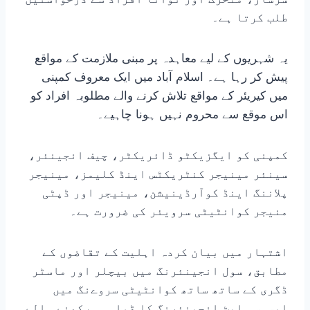
طلب کرتا ہے۔
یہ شہریوں کے لیے معاہدہ پر مبنی ملازمت کے مواقع
پیش کر رہا ہے۔ اسلام آباد میں ایک معروف کمپنی
میں کیریئر کے مواقع تلاش کرنے والے مطلوبہ افراد کو
اس موقع سے محروم نہیں ہونا چاہیے۔
کمپنی کو ایگزیکٹو ڈائریکٹر، چیف انجینئر،
سینئر مینیجر کنٹریکٹس اینڈ کلیمز، مینیجر
پلاننگ اینڈ کوآرڈینیشن، مینیجر اور ڈپٹی
منیجر کوانٹیٹی سرویئر کی ضرورت ہے۔
اشتہار میں بیان کردہ اہلیت کے تقاضوں کے
مطابق، سول انجینئرنگ میں بیچلر اور ماسٹر
ڈگری کے ساتھ ساتھ کوانٹیٹی سروےنگ میں
ایسوسی ایٹ انجینئرنگ کا ڈپلومہ رکھنے والے